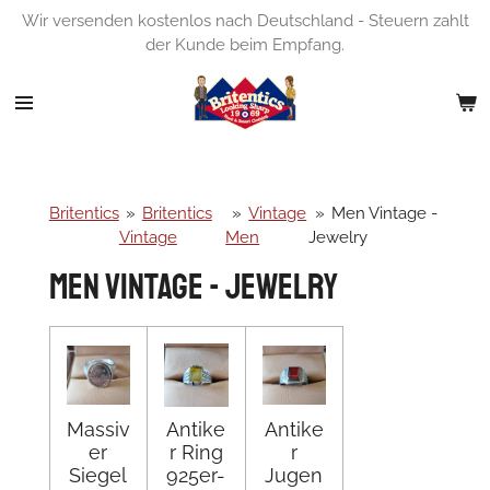
Wir versenden kostenlos nach Deutschland - Steuern zahlt
Zum
der Kunde beim Empfang.
Hauptinhalt
springen
Britentics
»
Britentics
»
Vintage
»
Men Vintage -
Vintage
Men
Jewelry
Men Vintage - Jewelry
Massiv
Antike
Antike
er
r Ring
r
Siegel
925er-
Jugen