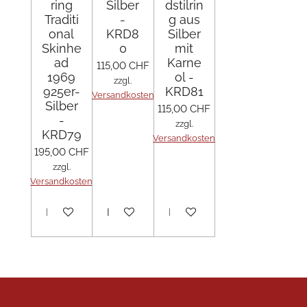
ring
Silber
dstilrin
Traditi
-
g aus
onal
KRD8
Silber
Skinhe
0
mit
ad
Karne
115,00 CHF
1969
ol -
zzgl.
925er-
KRD81
Versandkosten
Silber
115,00 CHF
-
zzgl.
KRD79
Versandkosten
195,00 CHF
zzgl.
Versandkosten
In den Warenkorb
In den Warenkorb
In den Warenkorb