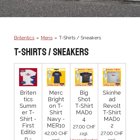
Britentics
»
Mens
»
T-Shirts / Sneakers
T-Shirts / Sneakers
Briten
Merc
Big
Skinhe
tics
Bright
Shot
ad
Summ
on T-
T-Shirt
Revolt
er T-
Shirt
MAD0
T-Shirt
Shirt -
Navy -
4
MAD0
First
MER10
2
27,00 CHF
Editio
42,00 CHF
27,00 CHF
zzgl.
n -