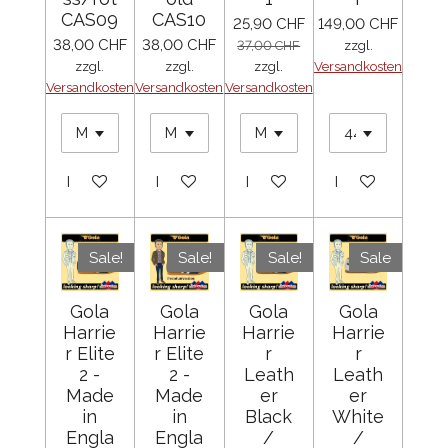
CAS09
CAS10
25,90 CHF
149,00 CHF
38,00 CHF
38,00 CHF
37,00 CHF
zzgl.
zzgl.
zzgl.
zzgl.
Versandkosten
Versandkosten
Versandkosten
Versandkosten
In den Warenkorb
In den Warenkorb
In den Warenkorb
In den Warenko
Sale!
Sale!
Sale!
Sale
Gola
Gola
Gola
Gola
Harrie
Harrie
Harrie
Harrie
r Elite
r Elite
r
r
2 -
2 -
Leath
Leath
Made
Made
er
er
in
in
Black
White
Engla
Engla
/
/