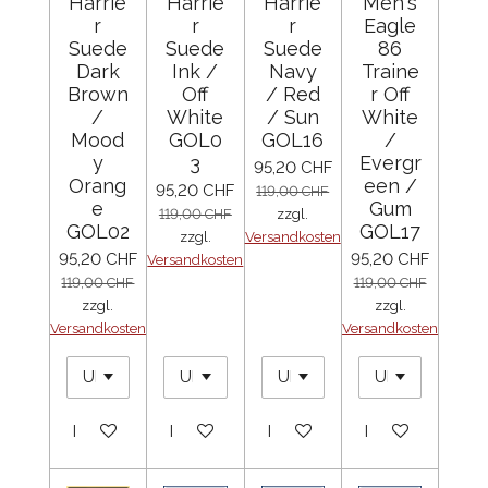
Harrie
Harrie
Harrie
Men's
r
r
r
Eagle
Suede
Suede
Suede
86
Dark
Ink /
Navy
Traine
Brown
Off
/ Red
r Off
/
White
/ Sun
White
Mood
GOL0
GOL16
/
y
3
Evergr
95,20 CHF
Orang
een /
95,20 CHF
119,00 CHF
e
Gum
119,00 CHF
zzgl.
GOL02
GOL17
zzgl.
Versandkosten
95,20 CHF
95,20 CHF
Versandkosten
119,00 CHF
119,00 CHF
zzgl.
zzgl.
Versandkosten
Versandkosten
In den Warenkorb
In den Warenkorb
In den Warenkorb
In den Warenko