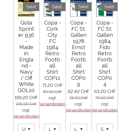
Sale!
Sale!
Sale!
Sale!
Gola
Copa -
Copa -
Copa -
Sprint
Cork
FC St.
FC St.
er 936
City
Gallen
Gallen
-
FC
1978
1984
Made
1984
Ernst
Fido
in
Retro
Retro
Retro
Engla
Footb
Footb
Footb
nd -
all
all
all
Navy
Shirt
Shirt
Shirt
/ Off
COP11
COP0
COP0
White
9
4
71,20 CHF
GOL10
62,40 CHF
63,20 CHF
89,00 CHF
199,20 CHF
zzgl.
78,00 CHF
79,00 CHF
249,00 CHF
Versandkosten
zzgl.
zzgl.
zzgl.
Versandkosten
Versandkosten
Versandkosten