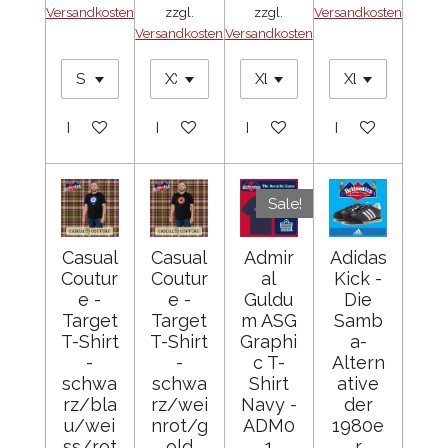
Versandkosten
zzgl.
zzgl.
Versandkosten
Versandkosten
Versandkosten
In den Warenkorb
In den Warenkorb
In den Warenkorb
In den Warenko
Sale!
Casual
Casual
Admir
Adidas
Coutur
Coutur
al
Kick -
e -
e -
Guldu
Die
Target
Target
m ASG
Samb
T-Shirt
T-Shirt
Graphi
a-
-
-
c T-
Altern
schwa
schwa
Shirt
ative
rz/bla
rz/wei
Navy -
der
u/wei
nrot/g
ADM0
1980e
ss/rot
old
1
r