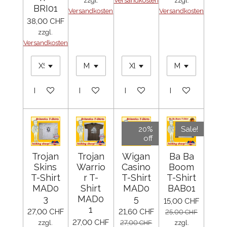
zzgl.
Versandkosten
zzgl.
BRI01
Versandkosten
Versandkosten
38,00 CHF
zzgl.
Versandkosten
In den Warenkorb
In den Warenkorb
In den Warenkorb
In den Warenko
20%
Sale!
off
Trojan
Trojan
Wigan
Ba Ba
Skins
Warrio
Casino
Boom
T-Shirt
r T-
T-Shirt
T-Shirt
MAD0
Shirt
MAD0
BAB01
3
MAD0
5
15,00 CHF
1
27,00 CHF
21,60 CHF
25,00 CHF
27,00 CHF
zzgl.
27,00 CHF
zzgl.