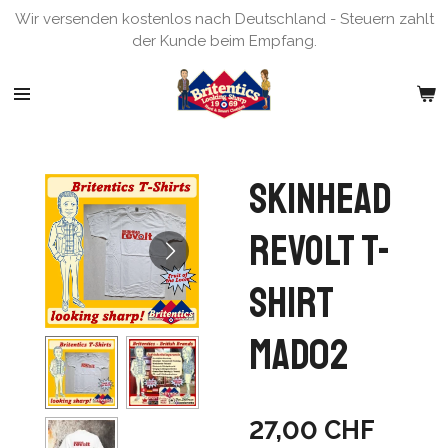
Wir versenden kostenlos nach Deutschland - Steuern zahlt
Zum
der Kunde beim Empfang.
Hauptinhalt
springen
Skinhead
Revolt T-
Shirt
MAD02
27,00 CHF