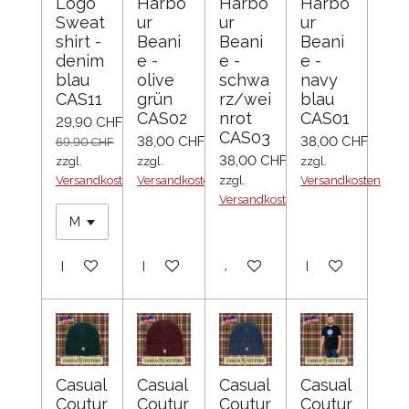
Logo
Harbo
Harbo
Harbo
Sweat
ur
ur
ur
shirt -
Beani
Beani
Beani
denim
e -
e -
e -
blau
olive
schwa
navy
CAS11
grün
rz/wei
blau
CAS02
nrot
CAS01
29,90 CHF
CAS03
38,00 CHF
38,00 CHF
69,90 CHF
38,00 CHF
zzgl.
zzgl.
zzgl.
Versandkosten
Versandkosten
zzgl.
Versandkosten
Versandkosten
In den Warenkorb
In den Warenkorb
Ausverkauft
In den Warenko
Casual
Casual
Casual
Casual
Coutur
Coutur
Coutur
Coutur