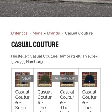
Britentics
»
Mens
»
Brands
»
Casual Couture
casual couture
Hersteller: Casual Couture Hamburg eK, Thielbek
5, 20355 Hamburg
Sale!
Ausverkauft
Casual
Casual
Casual
Casual
Coutur
Coutur
Coutur
Coutur
e -
e -
e -
e -
Script
The
The
The