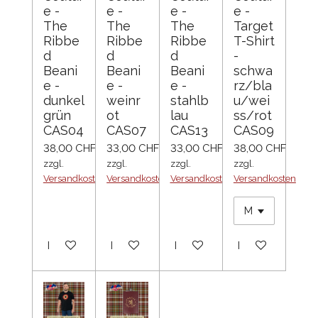
e -
e -
e -
e -
The
The
The
Target
Ribbe
Ribbe
Ribbe
T-Shirt
d
d
d
-
Beani
Beani
Beani
schwa
e -
e -
e -
rz/bla
dunkel
weinr
stahlb
u/wei
grün
ot
lau
ss/rot
CAS04
CAS07
CAS13
CAS09
38,00 CHF
33,00 CHF
33,00 CHF
38,00 CHF
zzgl.
zzgl.
zzgl.
zzgl.
Versandkosten
Versandkosten
Versandkosten
Versandkosten
In den Warenkorb
In den Warenkorb
In den Warenkorb
In den Warenko