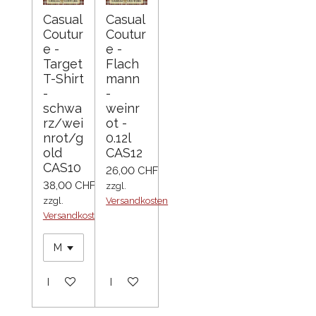
Casual
Casual
Coutur
Coutur
e -
e -
Target
Flach
T-Shirt
mann
-
-
schwa
weinr
rz/wei
ot -
nrot/g
0.12l
old
CAS12
CAS10
26,00 CHF
38,00 CHF
zzgl.
zzgl.
Versandkosten
Versandkosten
In den Warenkorb
In den Warenkorb