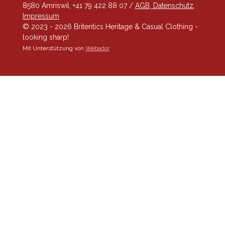
8580 Amriswil, +41 79 422 88 07 /
AGB, Datenschutz,
Impressum
© 2023 - 2026 Britentics Heritage & Casual Clothing -
looking sharp!
Mit Unterstützung von
Webador