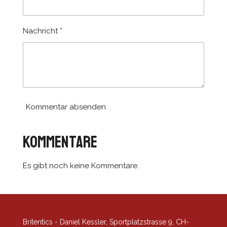
e
e
n
r
Nachricht *
n
e
Kommentar absenden
Kommentare
Es gibt noch keine Kommentare.
Britentics - Daniel Kessler, Sportplatzstrasse 9, CH-