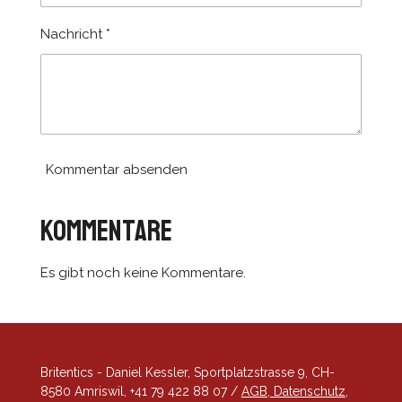
r
Nachricht *
n
e
Kommentar absenden
Kommentare
Es gibt noch keine Kommentare.
Britentics - Daniel Kessler, Sportplatzstrasse 9, CH-
8580 Amriswil, +41 79 422 88 07 /
AGB, Datenschutz,