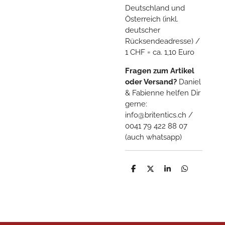
Deutschland und
Österreich (inkl.
deutscher
Rücksendeadresse) /
1 CHF = ca. 1,10 Euro
Fragen zum Artikel
oder Versand?
Daniel
& Fabienne helfen Dir
gerne:
info@britentics.ch /
0041 79 422 88 07
(auch whatsapp)
T
T
T
T
e
e
e
e
i
i
i
i
l
l
l
l
e
e
e
e
n
n
n
n