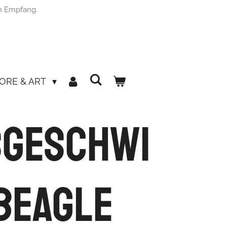
m Empfang.
ORE & ART
sgeschwi
Beagle