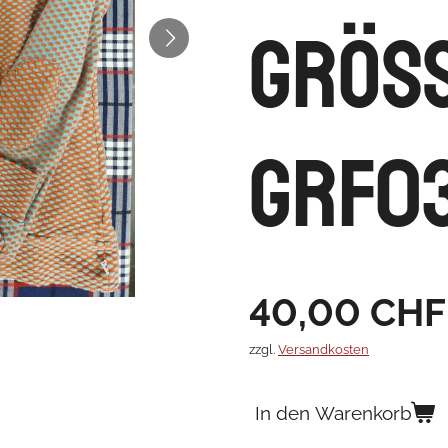
Grös
GRF0
40,00 CHF
zzgl.
Versandkosten
In den Warenkorb