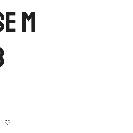
se M
3