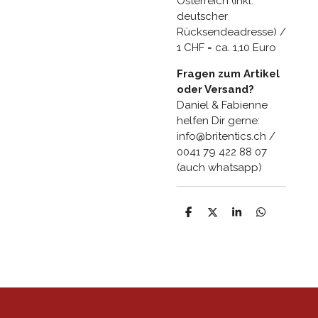
Österreich (inkl.
deutscher
Rücksendeadresse) /
1 CHF = ca. 1,10 Euro
Fragen zum Artikel
oder Versand?
Daniel & Fabienne
helfen Dir gerne:
info@britentics.ch /
0041 79 422 88 07
(auch whatsapp)
T
T
T
T
e
e
e
e
i
i
i
i
l
l
l
l
e
e
e
e
n
n
n
n