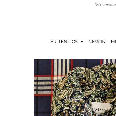
Wir versen
Zum
Hauptinhalt
springen
BRITENTICS
NEW IN
M