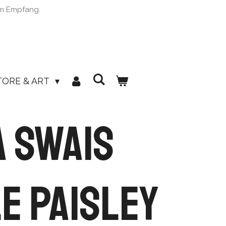
im Empfang.
TORE & ART
 Swais
e Paisley