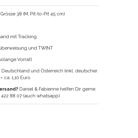
rösse 38 (M, Pit-to-Pit 45 cm)
rsand mit Tracking
nküberweisung und TWINT
(solange Vorrat)
n Deutschland und Österreich (inkl. deutscher
 ca. 1,10 Euro
Versand?
Daniel & Fabienne helfen Dir gerne:
9 422 88 07 (auch whatsapp)