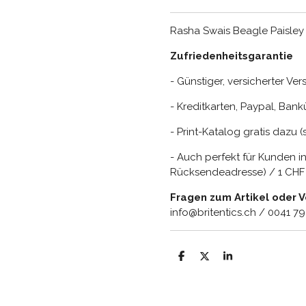
Rasha Swais Beagle Paisley G
Zufriedenheitsgarantie
- Günstiger, versicherter Ve
- Kreditkarten, Paypal, Ba
- Print-Katalog gratis dazu 
- Auch perfekt für Kunden i
Rücksendeadresse) / 1 CHF =
Fragen zum Artikel oder 
info@britentics.ch / 0041 7
T
T
T
e
e
e
i
i
i
l
l
l
e
e
e