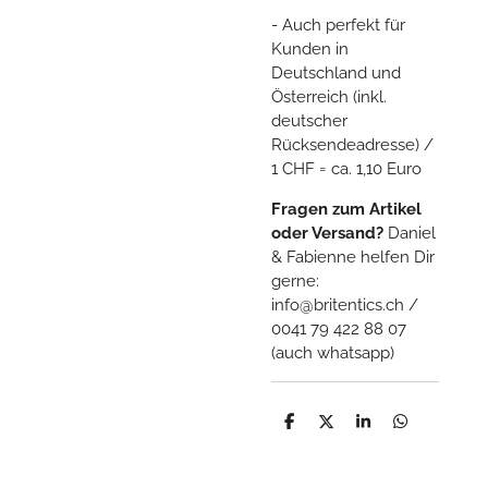
- Auch perfekt für
Kunden in
Deutschland und
Österreich (inkl.
deutscher
Rücksendeadresse) /
1 CHF = ca. 1,10 Euro
Fragen zum Artikel
oder Versand?
Daniel
& Fabienne helfen Dir
gerne:
info@britentics.ch /
0041 79 422 88 07
(auch whatsapp)
T
T
T
T
e
e
e
e
i
i
i
i
l
l
l
l