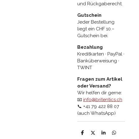
und Rückgaberecht.
Gutschein
Jeder Bestellung
liegt ein CHF 10.–
Gutschein bei.
Bezahlung
Kreditkarten · PayPal ·
Banküberweisung ·
TWINT
Fragen zum Artikel
oder Versand?
Wir helfen dir gerne:
📧
info@britentics.ch
📞 +41 79 422 88 07
(auch WhatsApp)
T
T
T
T