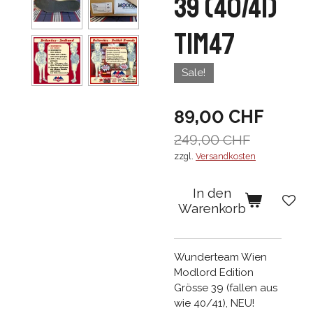
39 (40/41)
TIM47
Sale!
89,00 CHF
249,00 CHF
zzgl.
Versandkosten
In den
Warenkorb
Wunderteam Wien
Modlord Edition
Grösse 39 (fallen aus
wie 40/41), NEU!