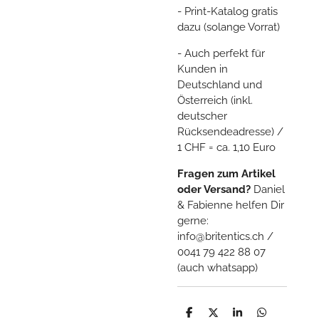
- Print-Katalog gratis
dazu (solange Vorrat)
- Auch perfekt für
Kunden in
Deutschland und
Österreich (inkl.
deutscher
Rücksendeadresse) /
1 CHF = ca. 1,10 Euro
Fragen zum Artikel
oder Versand?
Daniel
& Fabienne helfen Dir
gerne:
info@britentics.ch /
0041 79 422 88 07
(auch whatsapp)
T
T
T
T