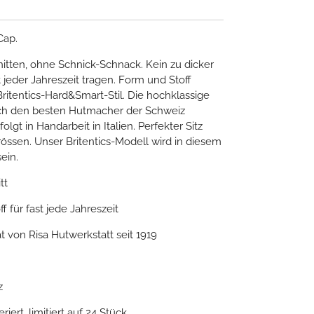
Cap.
hnitten, ohne Schnick-Schnack. Kein zu dicker
st jeder Jahreszeit tragen. Form und Stoff
ritentics-Hard&Smart-Stil. Die hochklassige
urch den besten Hutmacher der Schweiz
folgt in Handarbeit in Italien. Perfekter Sitz
össen. Unser Britentics-Modell wird in diesem
sein.
tt
ff für fast jede Jahreszeit
ät von Risa Hutwerkstatt seit 1919
z
iert, limitiert auf 24 Stück