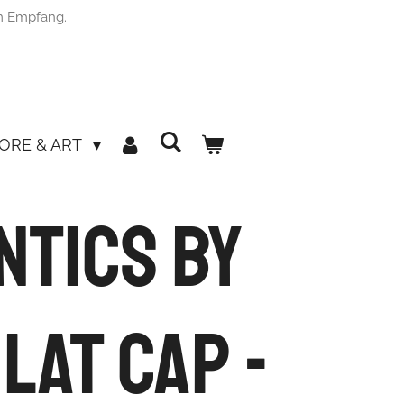
m Empfang.
ORE & ART
ntics by
Flat Cap -