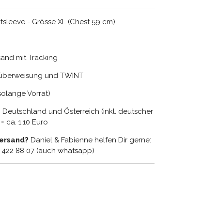
sleeve - Grösse XL (Chest 59 cm)
rsand mit Tracking
nküberweisung und TWINT
(solange Vorrat)
n Deutschland und Österreich (inkl. deutscher
 ca. 1,10 Euro
Versand?
Daniel & Fabienne helfen Dir gerne:
9 422 88 07 (auch whatsapp)