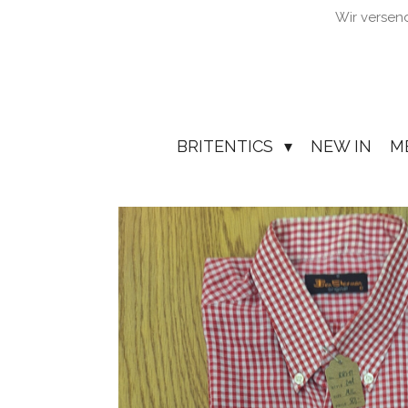
Wir versen
Zum
Hauptinhalt
springen
BRITENTICS
NEW IN
M