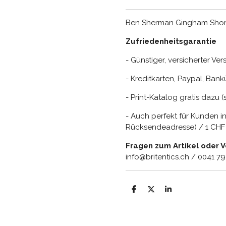
Ben Sherman Gingham Short
Zufriedenheitsgarantie
- Günstiger, versicherter Ve
- Kreditkarten, Paypal, Ba
- Print-Katalog gratis dazu 
- Auch perfekt für Kunden i
Rücksendeadresse) / 1 CHF =
Fragen zum Artikel oder 
info@britentics.ch / 0041 7
T
T
T
e
e
e
i
i
i
l
l
l
e
e
e