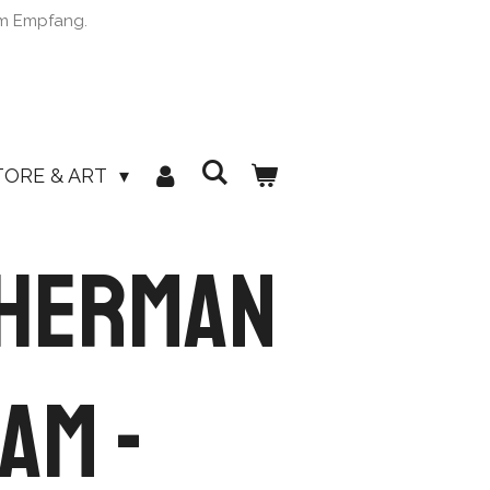
im Empfang.
TORE & ART
Sherman
am -