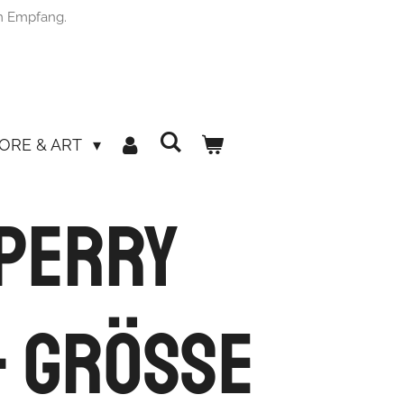
m Empfang.
ORE & ART
Perry
- Grösse