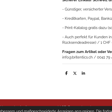
Sicherer Einkauf Schweiz u
- Günstiger, versicherter Ver
- Kreditkarten, Paypal, Ba
- Print-Katalog gratis dazu (s
- Auch perfekt für Kunden in
Rücksendeadresse) / 1 CHF = 
Fragen zum Artikel oder V
info@britentics.ch / 0041 79
T
T
T
e
e
e
i
i
i
l
l
l
e
e
e
n
n
n
 CH-8580 Amriswil, +41 79 422 88 07 /
AGB, Datenschutz, Impressum
erbessern und maßgeschneiderte Anzeigen anzuzeigen. Die fortg