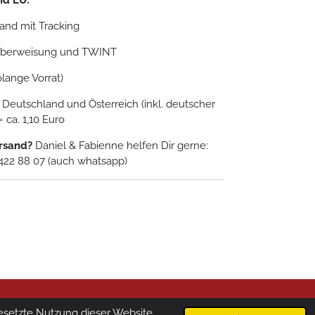
nd EU:
sand mit Tracking
nküberweisung und TWINT
olange Vorrat)
 Deutschland und Österreich (inkl. deutscher
ca. 1,10 Euro
ersand?
Daniel & Fabienne helfen Dir gerne:
 422 88 07 (auch whatsapp)
esetzte Nutzung dieser Website