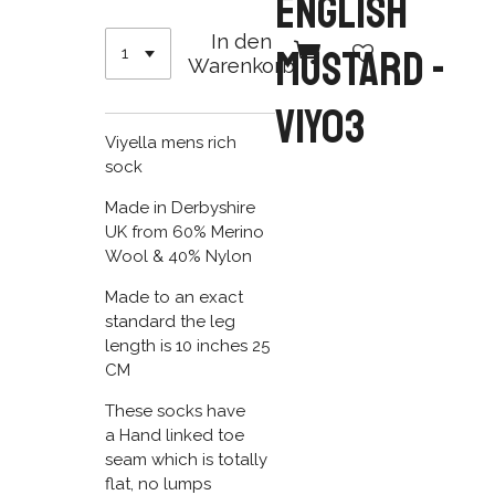
English
In den
Mustard -
Warenkorb
VIY03
Viyella mens rich
sock
Made in Derbyshire
UK from 60% Merino
Wool & 40% Nylon
Made to an exact
standard the leg
length is 10 inches 25
CM
These socks have
a Hand linked toe
seam which is totally
flat, no lumps