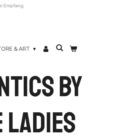
im Empfang.
TORE & ART
ntics by
 Ladies