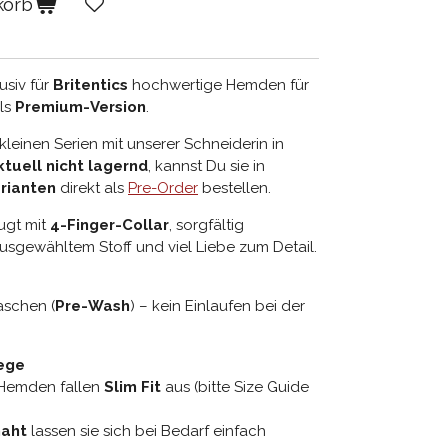
korb
usiv für
Britentics
hochwertige Hemden für
ls
Premium-Version
.
kleinen Serien mit unserer Schneiderin in
ktuell nicht lagernd
, kannst Du sie in
rianten
direkt als
Pre-Order
bestellen.
ugt mit
4-Finger-Collar
, sorgfältig
usgewähltem Stoff und viel Liebe zum Detail.
schen (
Pre-Wash
) – kein Einlaufen bei der
lege
 Hemden fallen
Slim Fit
aus (bitte Size Guide
naht
lassen sie sich bei Bedarf einfach