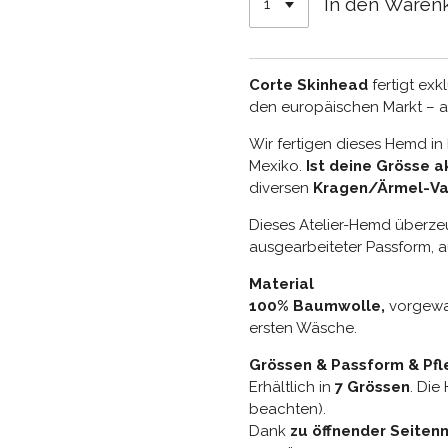
In den Waren
Corte Skinhead
fertigt exkl
den europäischen Markt – a
Wir fertigen dieses Hemd in 
Mexiko.
Ist deine Grösse a
diversen
Kragen/Ärmel-Va
Dieses Atelier-Hemd überze
ausgearbeiteter Passform, a
Material
100% Baumwolle,
vorgewa
ersten Wäsche.
Grössen & Passform & Pf
Erhältlich in
7 Grössen
. Die
beachten).
Dank
zu öffnender Seiten