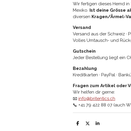
Wir fertigen dieses Hemd in 
Mexiko.
Ist deine Grösse a
diversen
Kragen/Ärmel-Va
Versand
Versand aus der Schweiz · P
Volles Umtausch- und Rück
Gutschein
Jeder Bestellung liegt ein C
Bezahlung
Kreditkarten · PayPal · Ban
Fragen zum Artikel oder 
Wir helfen dir gerne:
📧
info@britentics.ch
📞 +41 79 422 88 07 (auch 
T
T
T
e
e
e