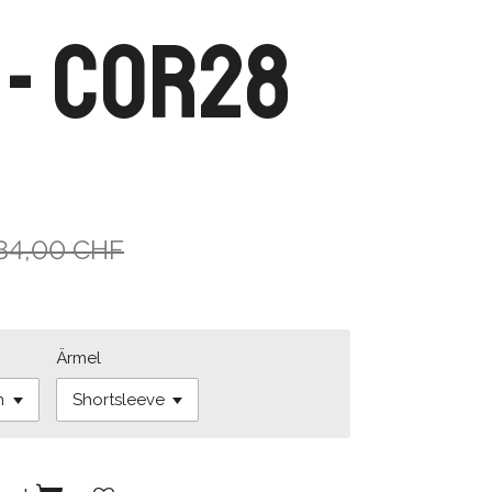
 - COR28
84,00 CHF
Ärmel