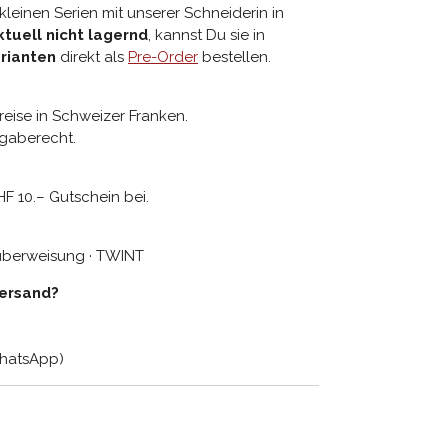
kleinen Serien mit unserer Schneiderin in
ktuell nicht lagernd
, kannst Du sie in
rianten
direkt als
Pre-Order
bestellen.
reise in Schweizer Franken.
gaberecht.
HF 10.– Gutschein bei.
küberweisung · TWINT
Versand?
WhatsApp)