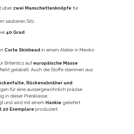
t über
zwei Manschettenknöpfe
für
n sauberen Sitz.
ei
40 Grad
.
on
Corte Skinhead
in einem Atelier in Mexiko
ür Britentics auf
europäische Masse
arkt gelabelt. Auch die Stoffe stammen aus
ückenfalte, Rückenabnäher und
gen für eine aussergewöhnlich präzise
g in dieser Preisklasse.
gt und wird mit einem
Hankie
geliefert.
l 20 Exemplare
produziert.