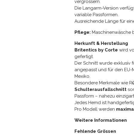
vergrössern.
Die Langarm-Version verfüg
variable Passformen.
Ausreichende Länge für eine
Pflege:
Maschinenwäsche b
Herkunft & Herstellung
Britentics by Corte
wird v
gefertigt.
Der Schnitt wurde exklusiv f
angepasst und für den EU-M
Mexiko.
Besondere Merkmale wie R
Schulterausfallschnitt
sor
Passform – nahezu einzigarti
Jedes Hemd ist handgeferti
Pro Modell werden
maxima
Weitere Informationen
Fehlende Grössen