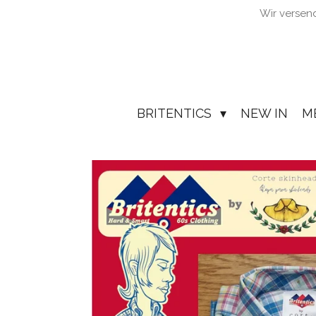
Wir versen
Zum
Hauptinhalt
springen
BRITENTICS
NEW IN
M