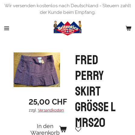
Wir versenden kostenlos nach Deutschland - Steuern zahlt
Zum
der Kunde beim Empfang.
Hauptinhalt
springen
Fred
Perry
Skirt
25,00 CHF
Grösse L
zzgl.
Versandkosten
MRS20
In den
Warenkorb