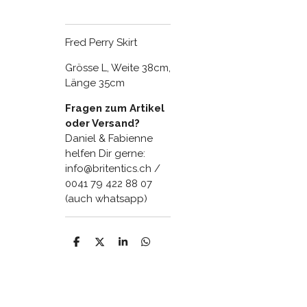
Fred Perry Skirt
Grösse L, Weite 38cm,
Länge 35cm
Fragen zum Artikel
oder Versand?
Daniel & Fabienne
helfen Dir gerne:
info@britentics.ch /
0041 79 422 88 07
(auch whatsapp)
T
T
T
T
e
e
e
e
i
i
i
i
l
l
l
l
e
e
e
e
n
n
n
n