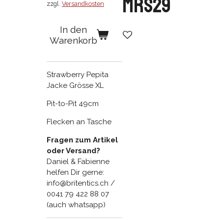
MRS29
zzgl.
Versandkosten
In den
Warenkorb
Strawberry Pepita
Jacke Grösse XL
Pit-to-Pit 49cm
Flecken an Tasche
Fragen zum Artikel
oder Versand?
Daniel & Fabienne
helfen Dir gerne:
info@britentics.ch /
0041 79 422 88 07
(auch whatsapp)