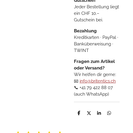
Gutschein
Jeder Bestellung liegt
ein CHF 10.–
Gutschein bei.
Bezahlung
Kreditkarten · PayPal ·
Banküberweisung ·
TWINT
Fragen zum Artikel
oder Versand?
Wir helfen dir gerne:
📧
info@britentics.ch
📞 +41 79 422 88 07
(auch WhatsApp)
T
T
T
T
e
e
e
e
i
i
i
i
l
l
l
l
e
e
e
e