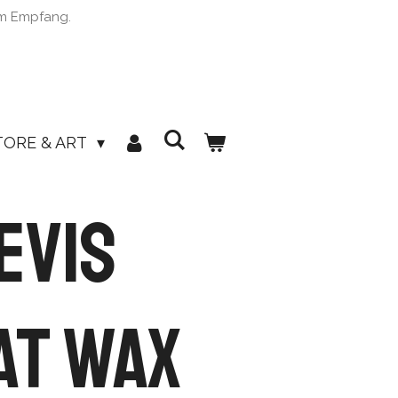
im Empfang.
TORE & ART
evis
at Wax