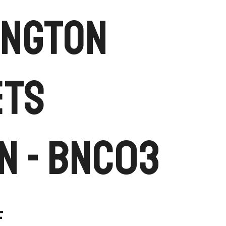
ington
ets
 - BNC03
F