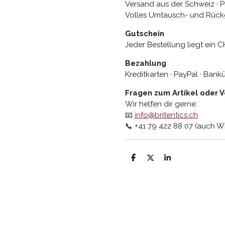
Versand aus der Schweiz · P
Volles Umtausch- und Rück
Gutschein
Jeder Bestellung liegt ein C
Bezahlung
Kreditkarten · PayPal · Ban
Fragen zum Artikel oder 
Wir helfen dir gerne:
📧
info@britentics.ch
📞 +41 79 422 88 07 (auch 
T
T
T
e
e
e
i
i
i
l
l
l
e
e
e
n
n
n