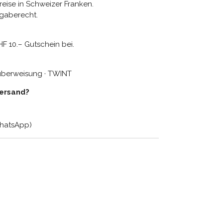
reise in Schweizer Franken.
gaberecht.
HF 10.– Gutschein bei.
küberweisung · TWINT
Versand?
WhatsApp)