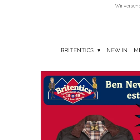
Wir versen
Zum
Hauptinhalt
springen
BRITENTICS
NEW IN
M