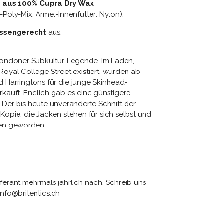
 aus 100% Cupra Dry Wax
e-Poly-Mix, Ärmel-Innenfutter: Nylon).
ssengerecht
aus.
Londoner Subkultur-Legende. Im Laden,
oyal College Street existiert, wurden ab
 Harringtons für die junge Skinhead-
rkauft. Endlich gab es eine günstigere
! Der bis heute unveränderte Schnitt der
e Kopie, die Jacken stehen für sich selbst und
nen geworden.
eferant mehrmals jährlich nach. Schreib uns
info@britentics.ch