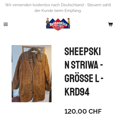
Wir versenden kostenlos nach Deutschland - Steuern zahlt
Zum
der Kunde beim Empfang.
Hauptinhalt
springen
Sheepski
n Striwa -
Grösse L -
KRD94
120,00 CHF