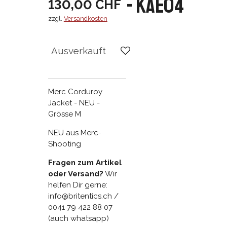
- KAE04
130,00 CHF
zzgl.
Versandkosten
Ausverkauft
Merc Corduroy
Jacket - NEU -
Grösse M
NEU aus Merc-
Shooting
Fragen zum Artikel
oder Versand?
Wir
helfen Dir gerne:
info@britentics.ch /
0041 79 422 88 07
(auch whatsapp)