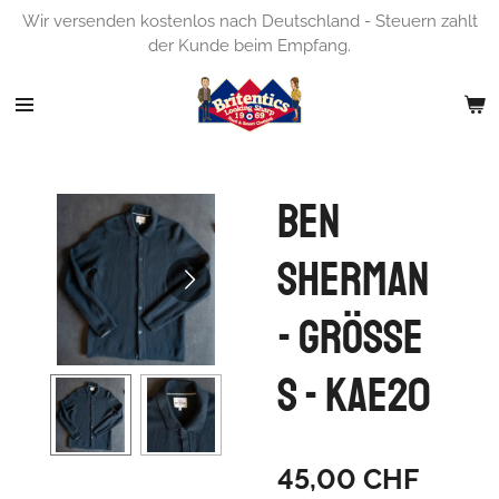
Wir versenden kostenlos nach Deutschland - Steuern zahlt
Zum
der Kunde beim Empfang.
Hauptinhalt
springen
Ben
Sherman
- Grösse
S - KAE20
45,00 CHF