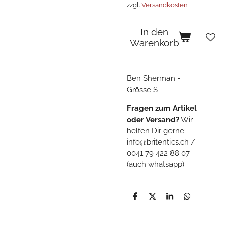
zzgl.
Versandkosten
In den
Warenkorb
Ben Sherman -
Grösse S
Fragen zum Artikel
oder Versand?
Wir
helfen Dir gerne:
info@britentics.ch /
0041 79 422 88 07
(auch whatsapp)
T
T
T
T
e
e
e
e
i
i
i
i
l
l
l
l