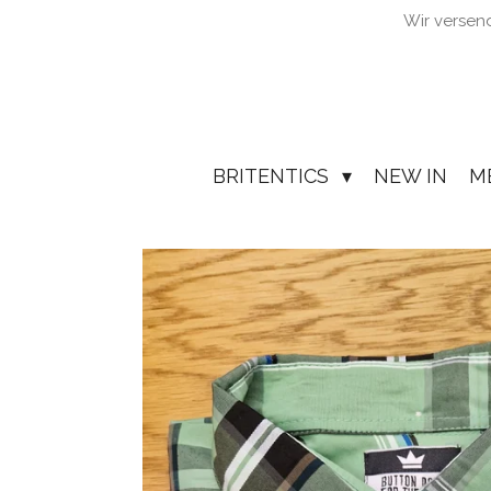
Wir versen
Zum
Hauptinhalt
springen
BRITENTICS
NEW IN
M