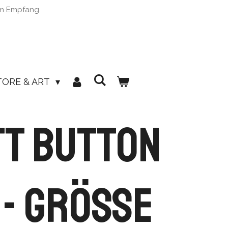
im Empfang.
TORE & ART
t Button
- Grösse