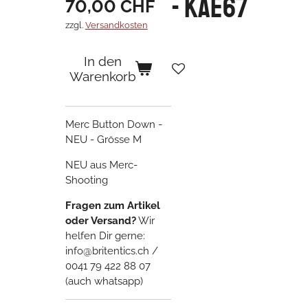
- KAE67
70,00 CHF
zzgl.
Versandkosten
In den
Warenkorb
Merc Button Down -
NEU - Grösse M
NEU aus Merc-
Shooting
Fragen zum Artikel
oder Versand?
Wir
helfen Dir gerne:
info@britentics.ch /
0041 79 422 88 07
(auch whatsapp)