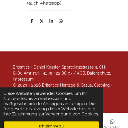
(auch whatsapp)
T
T
T
T
e
e
e
e
i
i
i
i
l
l
l
l
e
e
e
e
n
n
n
n
Britentics - Daniel Kessler, Sportplatzstrasse 9, CH-
8580 Amriswil, +41 79 422 88 07 /
AGB, Datenschutz,
Impressum
© 2023 - 2026 Britentics Heritage & Casual Clothing -
looking sharp!
Diese Website verwendet Cookies, um Ihr
Mit Unterstützung von
Webador
Nutzererlebnis zu verbessern und
maßgeschneiderte Anzeigen anzuzeigen. Die
fortgesetzte Nutzung dieser Website bestätigt
Ihre Zustimmung zur Verwendung von Cookies.
Ich stimme zu
E-Mail
Telefon
Karte
Facebook
WhatsApp