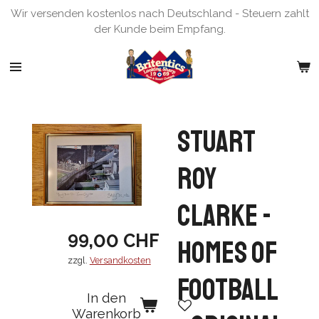
Wir versenden kostenlos nach Deutschland - Steuern zahlt
Zum
der Kunde beim Empfang.
Hauptinhalt
springen
Stuart
Roy
Clarke -
99,00 CHF
Homes of
zzgl.
Versandkosten
Football
In den
Warenkorb