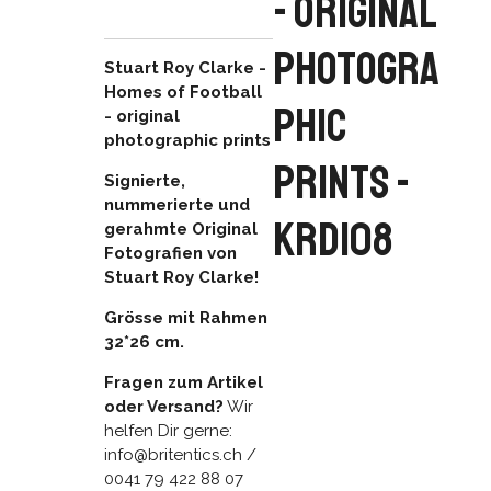
- original
photogra
Stuart Roy Clarke -
Homes of Football
phic
- original
photographic prints
prints -
Signierte,
nummerierte und
KRD108
gerahmte Original
Fotografien von
Stuart Roy Clarke!
Grösse mit Rahmen
32*26 cm.
Fragen zum Artikel
oder Versand?
Wir
helfen Dir gerne:
info@britentics.ch /
0041 79 422 88 07