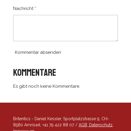
e
Nachricht *
Kommentar absenden
Kommentare
Es gibt noch keine Kommentare.
Britentics - Daniel Kessler, Sportplatzstrasse 9, CH-
8580 Amriswil, +41 79 422 88 07 /
AGB, Datenschutz,