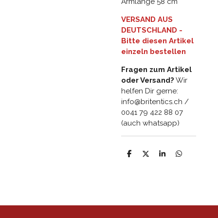
Armlänge 58 cm
VERSAND AUS
DEUTSCHLAND -
Bitte diesen Artikel
einzeln bestellen
Fragen zum Artikel
oder Versand?
Wir
helfen Dir gerne:
info@britentics.ch /
0041 79 422 88 07
(auch whatsapp)
T
T
T
T
e
e
e
e
i
i
i
i
l
l
l
l
e
e
e
e
n
n
n
n