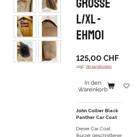
Grösse
L/XL -
EHM01
125,00 CHF
zzgl.
Versandkosten
In den
Warenkorb
John Collier Black
Panther Car Coat
Dieser Car Coat
(kürzer geschnittener