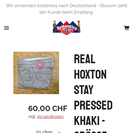
Wir versenden kostenlos nach Deutschland - Steuern zahlt
Zum
der Kunde beim Empfang.
Hauptinhalt
springen
Real
Hoxton
Stay
Pressed
60,00 CHF
Khaki -
zzgl.
Versandkosten
In den