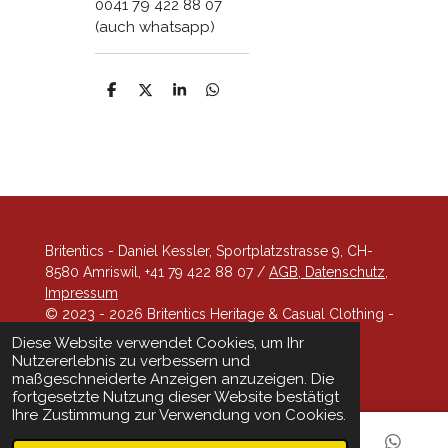
0041 79 422 88 07
(auch whatsapp)
T
T
T
T
e
e
e
e
i
i
i
i
l
l
l
l
e
e
e
e
n
n
n
n
Britentics - Daniel Kessler, Sportplatzstrasse 9, CH-
8580 Amriswil, +41 79 422 88 07 /
AGB, Datenschutz,
Impressum
© 2023 - 2026 Britentics Heritage & Casual Clothing -
looking sharp!
Diese Website verwendet Cookies, um Ihr
Mit Unterstützung von
Webador
Nutzererlebnis zu verbessern und
maßgeschneiderte Anzeigen anzuzeigen. Die
fortgesetzte Nutzung dieser Website bestätigt
Ihre Zustimmung zur Verwendung von Cookies.