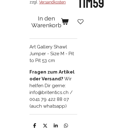
TIM59
zzgl.
Versandkosten
In den
Warenkorb
Art Gallery Shawl
Jumper - Size M - Pit
to Pit 53 cm
Fragen zum Artikel
oder Versand?
Wir
helfen Dir gerne:
info@britentics.ch /
0041 79 422 88 07
(auch whatsapp)
T
T
T
T
e
e
e
e
i
i
i
i